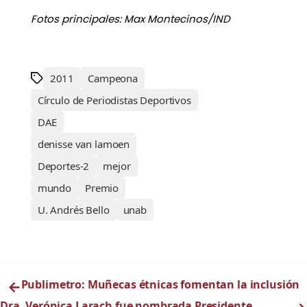
Fotos principales: Max Montecinos/IND
2011
Campeona
Círculo de Periodistas Deportivos
DAE
denisse van lamoen
Deportes-2
mejor
mundo
Premio
U. Andrés Bello
unab
←
Publimetro: Muñecas étnicas fomentan la inclusión
Dra. Verónica Larach fue nombrada Presidente