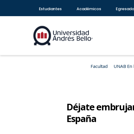
Estudiantes
Académicos
Egresad
Facultad
UNAB En 
Déjate embrujar
España