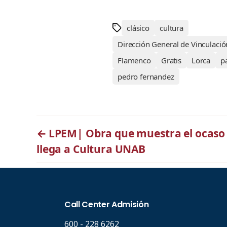
clásico
cultura
Dirección General de Vinculació
Flamenco
Gratis
Lorca
p
pedro fernandez
←
LPEM| Obra que muestra el ocaso
llega a Cultura UNAB