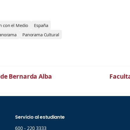
n con el Medio
España
anorama
Panorama Cultural
 de Bernarda Alba
Facult