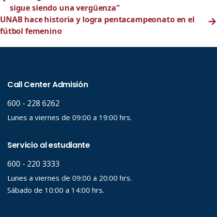
sigue siendo una vergüenza"
UNAB hace historia y logra pentacampeonato en el
→
fútbol femenino