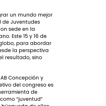
ograr un mundo mejor
al de Juventudes
con sede en la
no. Este 15 y 16 de
 globo, para abordar
esde la perspectiva
l resultado, sino
NAB Concepción y
etivo del congreso es
herramienta de
 como “juventud”