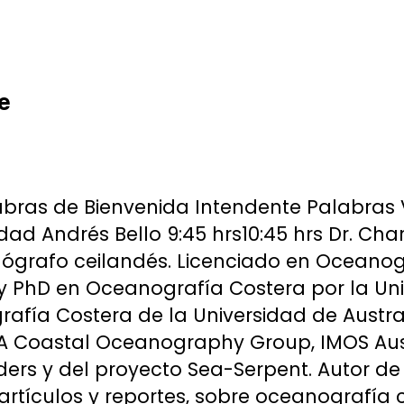
e
n
bras de Bienvenida Intendente Palabras 
ad Andrés Bello 9:45 hrs10:45 hrs Dr. Char
nógrafo ceilandés. Licenciado en Oceano
y PhD en Oceanografía Costera por la Uni
afía Costera de la Universidad de Austral
A Coastal Oceanography Group, IMOS Aust
liders y del proyecto Sea-Serpent. Autor d
artículos y reportes, sobre oceanografía 