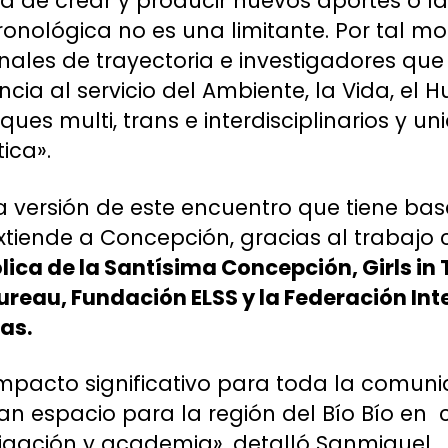
ad de crear y producir nuevos aportes o l
onológica no es una limitante. Por tal mot
onales de trayectoria e investigadores qu
cia al servicio del Ambiente, la Vida, el 
es multi, trans e interdisciplinarios y uni
tica».
a versión de este encuentro que tiene bas
extiende a Concepción, gracias al trabajo
ica de la Santísima Concepción, Girls in 
reau, Fundación ELSS y la Federación Int
as.
impacto significativo para toda la comu
ran espacio para la región del Bío Bío en
igación y academia», detalló Sanmiguel.