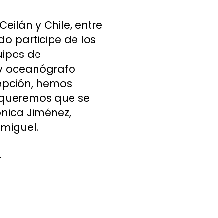
eilán y Chile, entre
do participe de los
uipos de
r y oceanógrafo
epción, hemos
s queremos que se
ónica Jiménez,
miguel.
.