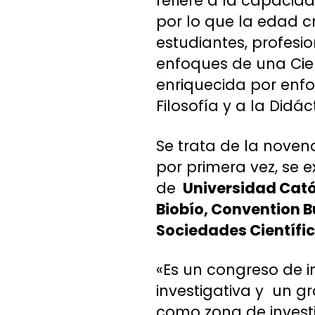
refiere a la capacid
por lo que la edad cr
estudiantes, profesi
enfoques de una Cien
enriquecida por enfoqu
Filosofía y a la Didác
Se trata de la noven
por primera vez, se 
de
Universidad Catól
Biobío,
Convention Bu
Sociedades Científic
«Es un congreso de 
investigativa y un g
como zona de invest