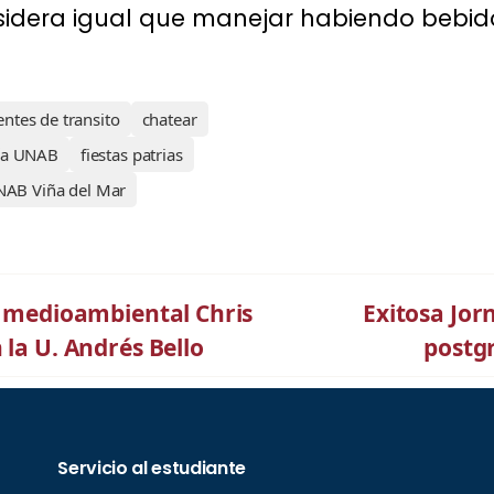
sidera igual que manejar habiendo bebid
entes de transito
chatear
ría UNAB
fiestas patrias
AB Viña del Mar
ta medioambiental Chris
Exitosa Jor
 la U. Andrés Bello
postg