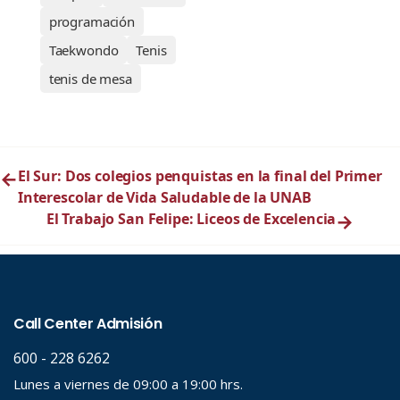
programación
Taekwondo
Tenis
tenis de mesa
←
El Sur: Dos colegios penquistas en la final del Primer
Interescolar de Vida Saludable de la UNAB
El Trabajo San Felipe: Liceos de Excelencia
→