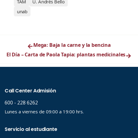
TAM
U. Andrés Bello
unab
←
Mega: Baja la carne y la bencina
El Día – Carta de Paola Tapia: plantas medicinales
→