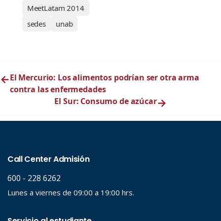
MeetLatam 2014
sedes
unab
←
El Mercurio: Los alimentos podrían ser otra arma
contra las enfermedades
El Sur: Consumo de azúcar
→