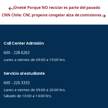
←
¡Únete! Porque NO reciclar es parte del pasado
CNN Chile: CNC propone congelar alza de comisiones
→