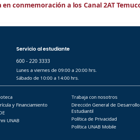
ua en conmemoración a los
Canal 2AT Temuco: