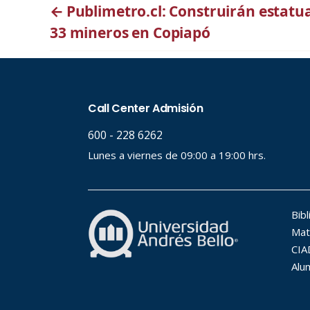
←
Publimetro.cl: Construirán estat
33 mineros en Copiapó