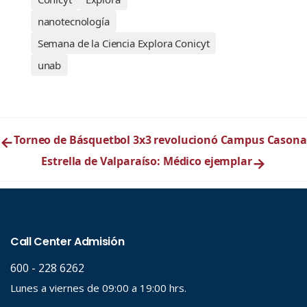
nanotecnología
Semana de la Ciencia Explora Conicyt
unab
←
Torneo de Básquetbol 3x3 revolucionó Campus Casona
Estrella de Valparaíso: Médico ejemplar
→