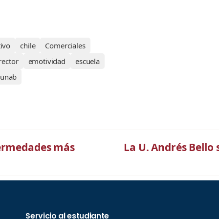
ivo
chile
Comerciales
rector
emotividad
escuela
unab
fermedades más
La U. Andrés Bello 