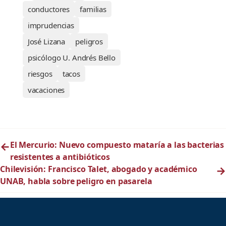
conductores
familias
imprudencias
José Lizana
peligros
psicólogo U. Andrés Bello
riesgos
tacos
vacaciones
←
El Mercurio: Nuevo compuesto mataría a las bacterias
resistentes a antibióticos
Chilevisión: Francisco Talet, abogado y académico
→
UNAB, habla sobre peligro en pasarela