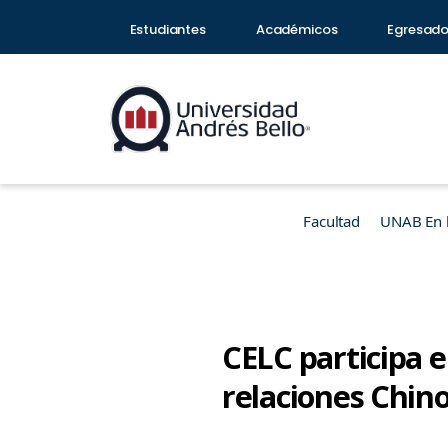
Estudiantes
Académicos
Egresad
Facultad
UNAB En 
CELC participa 
relaciones Chin