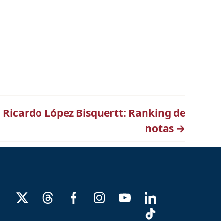
a Ricardo López Bisquertt: Ranking de
notas
→