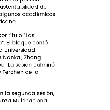
sustentabilidad de
e algunos académicos
ricano.
r título “Las
”. El bloque contó
a Universidad
e Nankai; Zhang
ei. La sesión culminó
 Ferchen de la
en la segunda sesión,
nza Multinacional”.