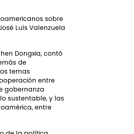
tinoamericanos sobre
osé Luís Valenzuela
 Chen Dongxia, contó
además de
 los temas
cooperación entre
 de gobernanza
o sustentable, y las
inoamérica, entre
o de la política