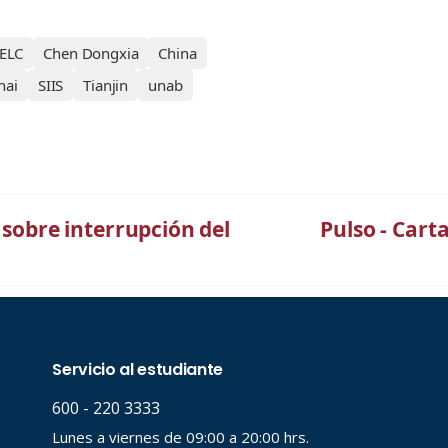
ELC
Chen Dongxia
China
hai
SIIS
Tianjin
unab
 sobre interrupción del
Pulso - Cart