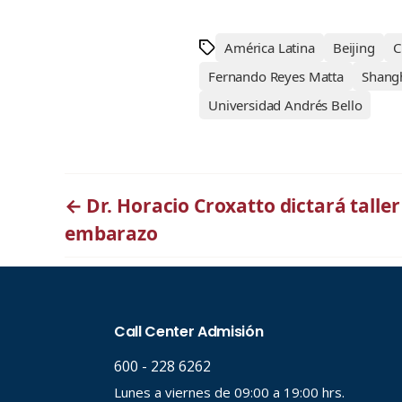
América Latina
Beijing
C
Fernando Reyes Matta
Shang
Universidad Andrés Bello
←
Dr. Horacio Croxatto dictará taller
embarazo