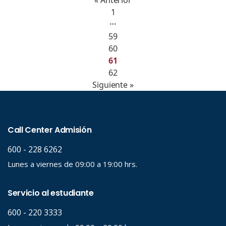
« Anterior
1
…
59
60
61
62
Siguiente »