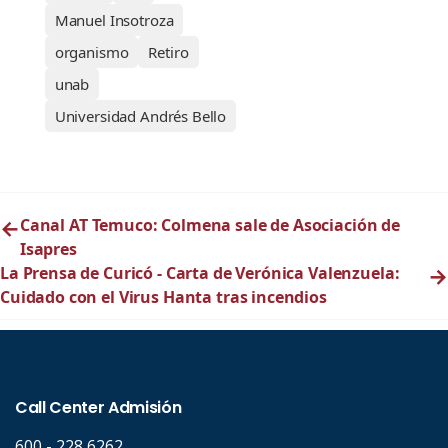
Manuel Insotroza
organismo
Retiro
unab
Universidad Andrés Bello
←
Canal AT Temuco: Colmena sale de Asociación de
Isapres
La Prensa de Curicó - Carta de Verónica Valenzuela:
→
Cuidado con el Virus Hanta tras incendios