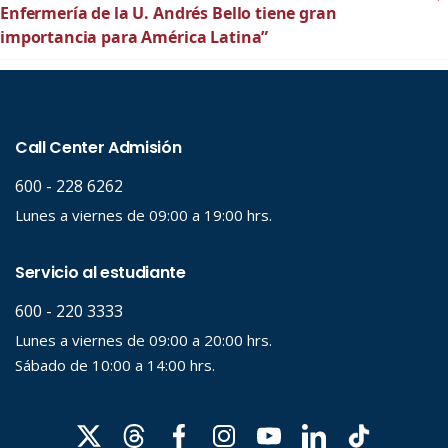
Enfermería de la U. Andrés Bello tiene gran
importancia para América Latina”