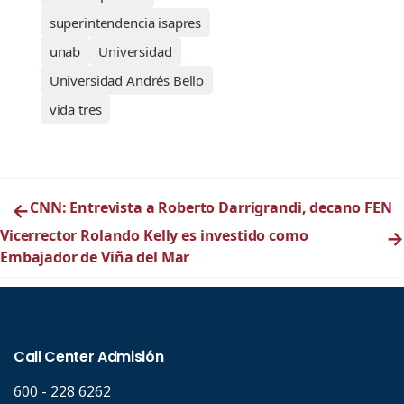
superintendencia isapres
unab
Universidad
Universidad Andrés Bello
vida tres
←
CNN: Entrevista a Roberto Darrigrandi, decano FEN
Vicerrector Rolando Kelly es investido como
→
Embajador de Viña del Mar