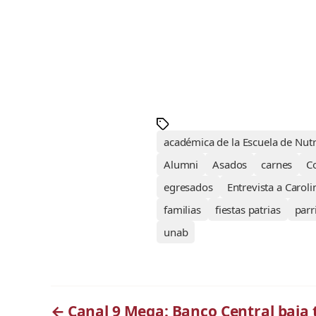
académica de la Escuela de Nutr
Alumni
Asados
carnes
C
egresados
Entrevista a Caroli
familias
fiestas patrias
parri
unab
←
Canal 9 Mega: Banco Central baja 