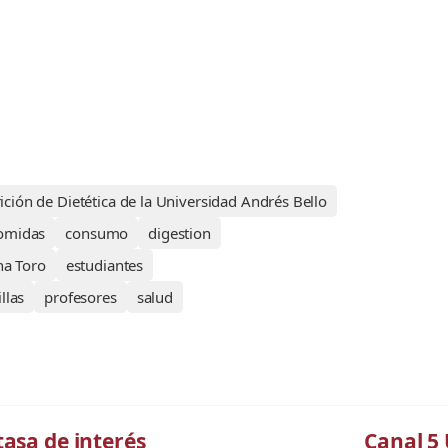
ición de Dietética de la Universidad Andrés Bello
omidas
consumo
digestion
na Toro
estudiantes
llas
profesores
salud
tasa de interés
Canal 5