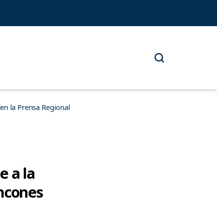
n la Prensa Regional
e a la
ancones