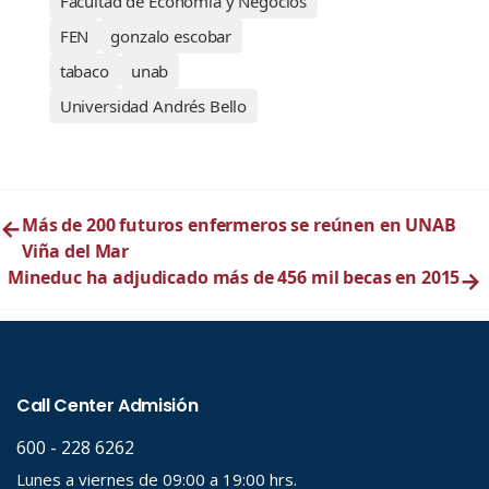
Facultad de Economía y Negocios
FEN
gonzalo escobar
tabaco
unab
Universidad Andrés Bello
←
Más de 200 futuros enfermeros se reúnen en UNAB
Viña del Mar
Mineduc ha adjudicado más de 456 mil becas en 2015
→