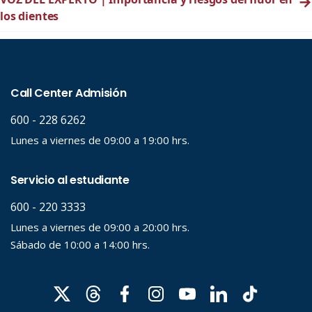
→
los dientes