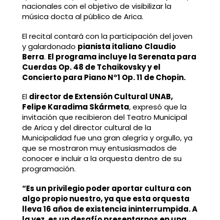
nacionales con el objetivo de visibilizar la
música docta al público de Arica.
El recital contará con la participación del joven
y galardonado
pianista italiano
Claudio
Berra
.
El programa incluye la Serenata para
Cuerdas Op. 48 de Tchaikovsky y el
Concierto para Piano N°1 Op. 11 de Chopin.
El
director de Extensión Cultural UNAB,
Felipe Karadima Skármeta
, expresó que la
invitación que recibieron del Teatro Municipal
de Arica y del director cultural de la
Municipalidad fue una gran alegría y orgullo, ya
que se mostraron muy entusiasmados de
conocer e incluir a la orquesta dentro de su
programación.
“Es un privilegio poder aportar cultura con
algo propio nuestro, ya que esta orquesta
lleva 16 años de existencia ininterrumpida. A
la vez, es un desafío presentarnos en una