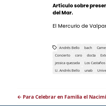
Artículo sobre prese
del Mar.
El Mercurio de Valpar
Andrés Bello
bach
Came
Concierto
coro
docta
Ext
jessica quezada
Los Castaños
U. Andrés Bello
unab
Univ
←
Para Celebrar en Familia el Nacimi