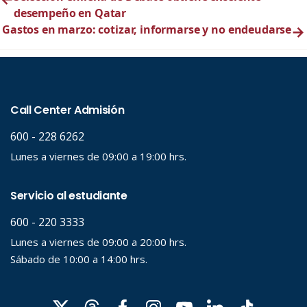
desempeño en Qatar
Gastos en marzo: cotizar, informarse y no endeudarse
→