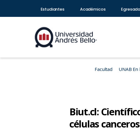
Estudiantes
Académicos
Egresad
Facultad
UNAB En 
Biut.cl: Científ
células cancero