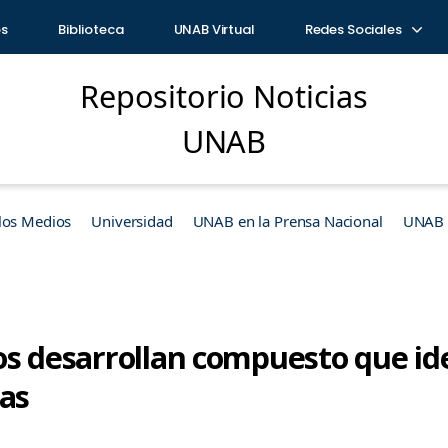
os
Biblioteca
UNAB Virtual
Redes Sociales
Repositorio Noticias
UNAB
los Medios
Universidad
UNAB en la Prensa Nacional
UNAB e
icos desarrollan compuesto que id
sas