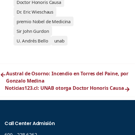
Doctor Honoris Causa
Dr. Eric Wieschaus
premio Nobel de Medicina
Sir John Gurdon
U. Andrés Bello
unab
←
Austral de Osorno: Incendio en Torres del Paine, por
Gonzalo Medina
Noticias123.cl: UNAB otorga Doctor Honoris Causa
→