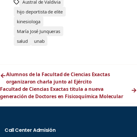
Austral de Valdivia
hijo deportista de elite
kinesiologa
María José Junqueras
salud
unab
←
Alumnos de la Facultad de Ciencias Exactas
organizaron charla junto al Ejército
Facultad de Ciencias Exactas titula a nueva
→
generación de Doctores en Fisicoquímica Molecular