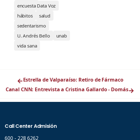
encuesta Data Voz
hábitos
salud
sedentarismo
U. Andrés Bello
unab
vida sana
←
Estrella de Valparaíso: Retiro de Fármaco
Canal CNN: Entrevista a Cristina Gallardo - Domás
→