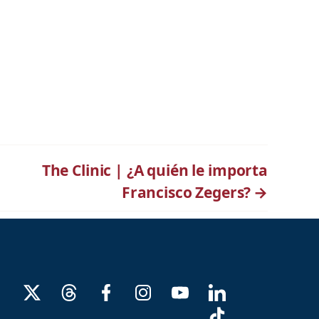
The Clinic | ¿A quién le importa
Francisco Zegers?
→