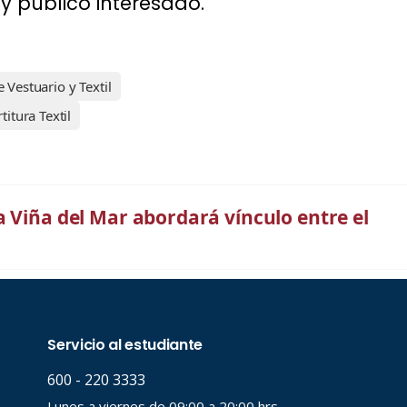
y público interesado.
 Vestuario y Textil
titura Textil
a Viña del Mar abordará vínculo entre el