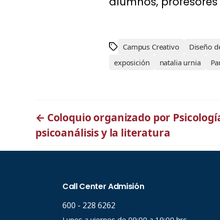
alumnos, profesores 
Campus Creativo
Diseño de
exposición
natalia urnia
Par
←
Coloquio organizado por Psicologí
psicoanálisis y la literatura