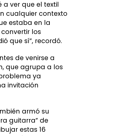
 ver que el textil
en cualquier contexto
que estaba en la
 convertir los
ó que sí”, recordó.
ntes de venirse a
n, que agrupa a los
e problema ya
a invitación
ambién armó su
a guitarra” de
ibujar estas 16