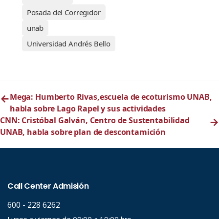
Posada del Corregidor
unab
Universidad Andrés Bello
←
Mega: Humberto Rivas,escuela de ecoturismo UNAB,
habla sobre Lago Rapel y sus actividades
CNN: Cristóbal Galván, Centro de Sustentabilidad
→
UNAB, habla sobre plan de descontamición