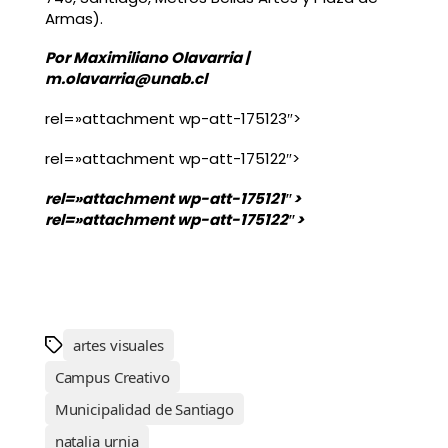
Armas).
Por Maximiliano Olavarria |
m.olavarria@unab.cl
rel=»attachment wp-att-175123″>
rel=»attachment wp-att-175122″>
rel=»attachment wp-att-175121″>
rel=»attachment wp-att-175122″>
artes visuales
Campus Creativo
Municipalidad de Santiago
natalia urnia