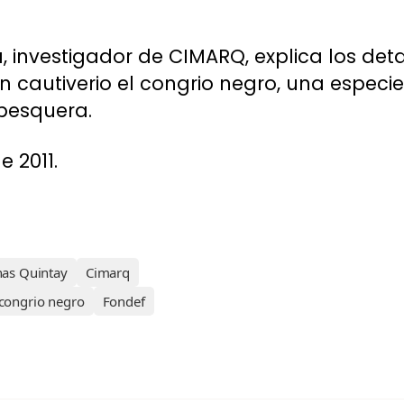
 investigador de CIMARQ, explica los deta
en cautiverio el congrio negro, una espec
 pesquera.
e 2011.
nas Quintay
Cimarq
congrio negro
Fondef