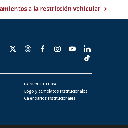
amientos a la restricción vehicular
→