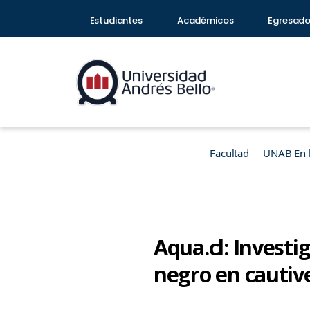
Estudiantes
Académicos
Egresad
Facultad
UNAB En 
Aqua.cl: Investi
negro en cautiv