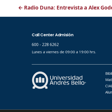
←
Radio Duna: Entrevista a Alex God