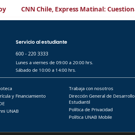
oy
CNN Chile, Express Matinal: Cuestion