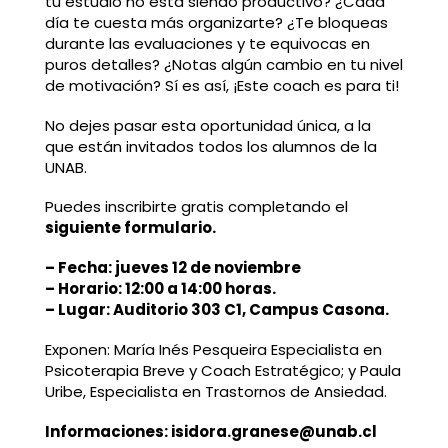
tu estudio no está siendo productivo? ¿Cada
día te cuesta más organizarte? ¿Te bloqueas
durante las evaluaciones y te equivocas en
puros detalles? ¿Notas algún cambio en tu nivel
de motivación? Sí es así, ¡Este coach es para ti!
No dejes pasar esta oportunidad única, a la
que están invitados todos los alumnos de la
UNAB.
Puedes inscribirte gratis completando el
siguiente formulario.
– Fecha: jueves 12 de noviembre
– Horario: 12:00 a 14:00 horas.
– Lugar: Auditorio 303 C1, Campus Casona.
Exponen: María Inés Pesqueira Especialista en
Psicoterapia Breve y Coach Estratégico; y Paula
Uribe, Especialista en Trastornos de Ansiedad.
Informaciones: isidora.granese@unab.cl