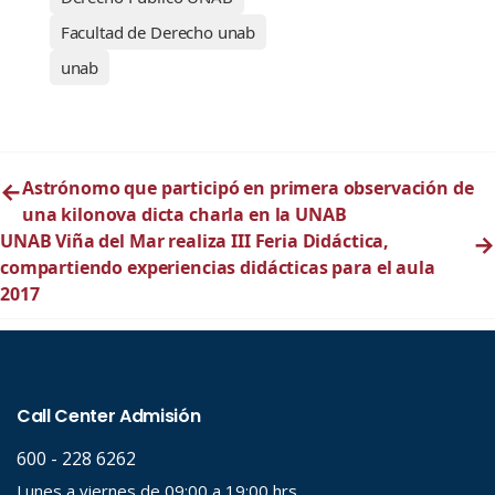
Facultad de Derecho unab
unab
←
Astrónomo que participó en primera observación de
una kilonova dicta charla en la UNAB
UNAB Viña del Mar realiza III Feria Didáctica,
→
compartiendo experiencias didácticas para el aula
2017