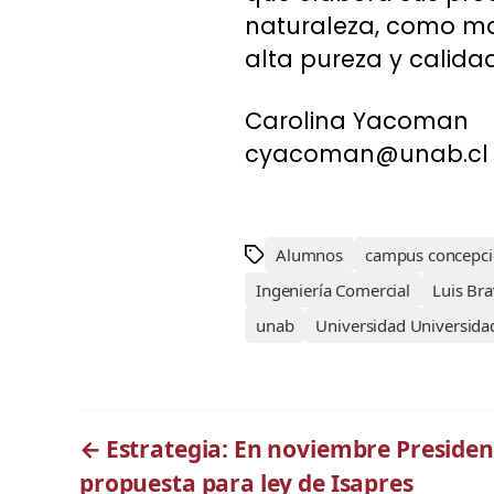
naturaleza, como mat
alta pureza y calida
Carolina Yacoman
cyacoman@unab.cl
Alumnos
campus concepc
Ingeniería Comercial
Luis Br
unab
Universidad Universida
←
Estrategia: En noviembre Presiden
propuesta para ley de Isapres