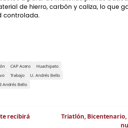
erial de hierro, carbón y caliza, lo que g
d controlada.
ión
CAP Acero
Huachipato
avo
Trabajo
U. Andrés Bello
d Andrés Bello
te recibirá
Triatlón, Bicentenario
nu