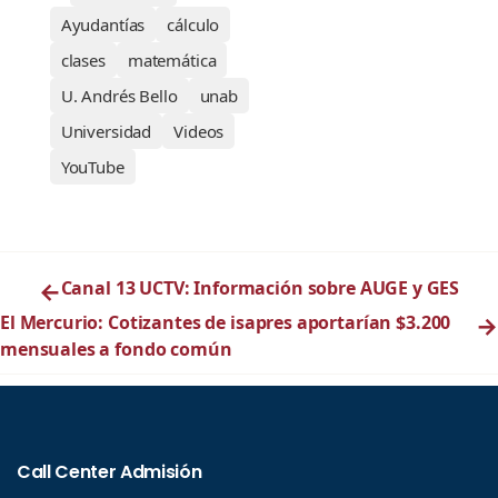
Ayudantías
cálculo
clases
matemática
U. Andrés Bello
unab
Universidad
Videos
YouTube
←
Canal 13 UCTV: Información sobre AUGE y GES
El Mercurio: Cotizantes de isapres aportarían $3.200
→
mensuales a fondo común