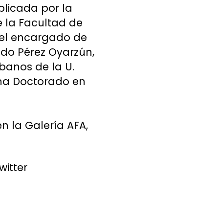
blicada por la
de la Facultad de
á el encargado de
ndo Pérez Oyarzún,
banos de la U.
rama Doctorado en
en la Galería AFA,
itter