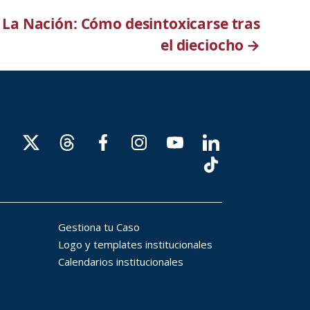
La Nación: Cómo desintoxicarse tras
el dieciocho
→