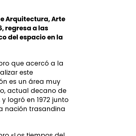
de Arquitectura, Arte
6, regresa a las
co del espacio en la
bro que acercó a la
alizar este
ción es un área muy
ato, actual decano de
 y logró en 1972 junto
 la nación trasandina
ibro «Los tiempos del