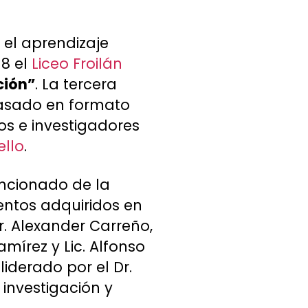
 el aprendizaje
18 el
Liceo Froilán
ción”
. La tercera
pasado en formato
os e investigadores
ello
.
encionado de la
ntos adquiridos en
r. Alexander Carreño,
amírez y Lic. Alfonso
iderado por el Dr.
 investigación y