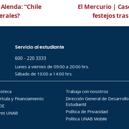
Alenda: “Chile
El Mercurio | Ca
berales?
festejos tras