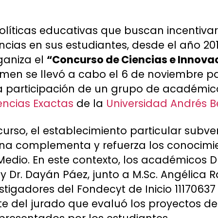
líticas educativas que buscan incentivar
cias en sus estudiantes, desde el año 20
aniza el
“Concurso de Ciencias e Innova
tamen se llevó a cabo el 6 de noviembre 
 la participación de un grupo de académic
encias Exactas
de la
Universidad Andrés B
curso, el establecimiento particular subv
na complementa y refuerza los conocimie
 Medio. En este contexto, los académicos D
y Dr. Dayán Páez, junto a M.Sc. Angélica R
igadores del Fondecyt de Inicio 11170637 l
te del jurado que evaluó los proyectos de