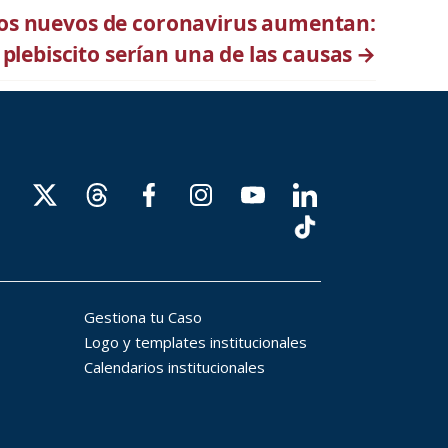
sos nuevos de coronavirus aumentan:
 plebiscito serían una de las causas
→