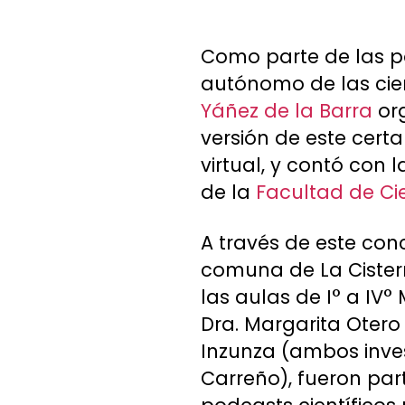
Como parte de las po
autónomo de las cien
Yáñez de la Barra
org
versión de este cer
virtual, y contó con
de la
Facultad de Ci
A través de este con
comuna de La Cister
las aulas de I° a IV°
Dra. Margarita Otero 
Inzunza (ambos invest
Carreño), fueron par