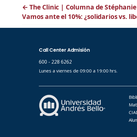
←
The Clinic | Columna de Stéphanie 
Vamos ante el 10%: ¿solidarios vs. li