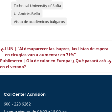
Technical University of Sofia
U. Andrés Bello
Visita de académicos búlgaros
←
LUN | "Al desaparecer las isapres, las listas de espera
en cirugías van a aumentar en 71%"
Publimetro | Ola de calor en Europa: ¿ Qué pasará acá
→
en el verano?