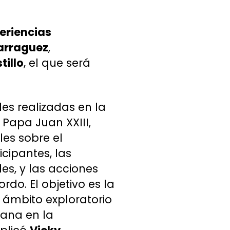
eriencias
arraguez
,
tillo
, el que será
.
les realizadas en la
Papa Juan XXIII,
les sobre el
cipantes, las
es, y las acciones
do. El objetivo es la
n ámbito exploratorio
iana en la