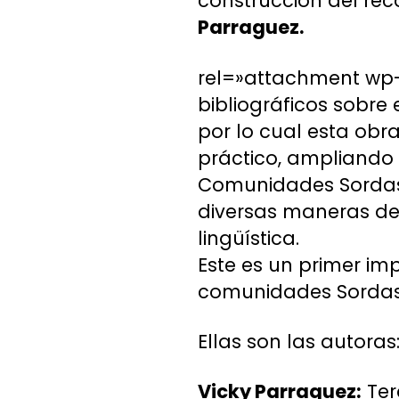
construcción del rec
Parraguez.
rel=»attachment wp-a
bibliográficos sobre
por lo cual esta obra
práctico, ampliando 
Comunidades Sordas, 
diversas maneras de 
lingüística.
Este es un primer im
comunidades Sordas 
Ellas son las autoras
Vicky Parraguez:
Ter