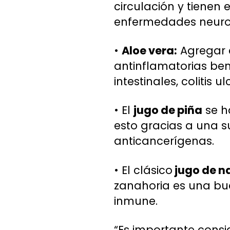
circulación y tienen
enfermedades neuro
•
Aloe vera:
Agregar 
antinflamatorias bene
intestinales, colitis
• El
jugo de piña
se h
esto gracias a una 
anticancerígenas.
• El clásico
jugo de n
zanahoria es una bue
inmune.
“Es importante cons