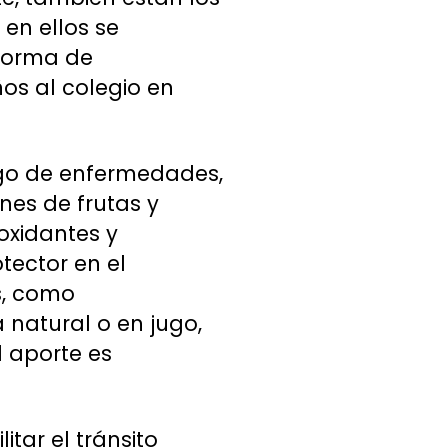
 en ellos se
 forma de
ños al colegio en
esgo de enfermedades,
es de frutas y
oxidantes y
tector en el
s, como
a natural o en jugo,
l aporte es
itar el tránsito