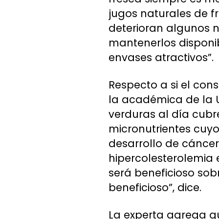
jugos naturales de fr
deterioran algunos n
mantenerlos disponibl
envases atractivos”.
Respecto a si el con
la académica de la 
verduras al día cubr
micronutrientes cuy
desarrollo de cánce
hipercolesterolemia e
será beneficioso sobr
beneficioso”, dice.
La experta agrega que