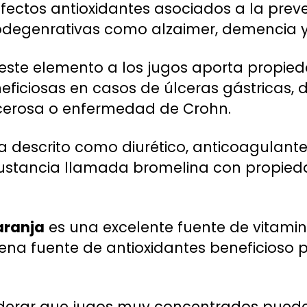
 efectos antioxidantes asociados a la prev
degenrativas como alzaimer, demencia y
este elemento a los jugos aporta propie
ficiosas en casos de úlceras gástricas, d
 ulcerosa o enfermedad de Crohn.
a descrito como diurético, anticoagulante
sustancia llamada bromelina con propie
aranja
es una excelente fuente de vitamina
na fuente de antioxidantes beneficioso p
iderar que jugos muy concentrados puede