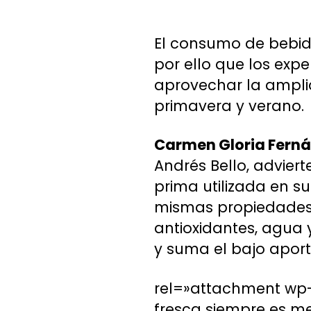
El consumo de bebid
por ello que los exp
aprovechar la ampli
primavera y verano.
Carmen Gloria Fern
Andrés Bello, advier
prima utilizada en su
mismas propiedades s
antioxidantes, agua
y suma el bajo aporte
rel=»attachment wp-a
fresca siempre es m