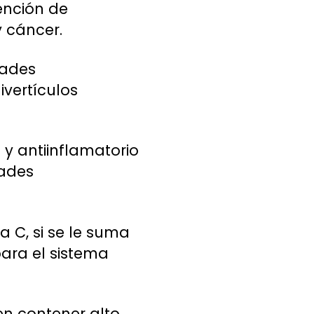
ención de
 cáncer.
dades
ivertículos
 y antiinflamatorio
dades
 C, si se le suma
ara el sistema
n contener alto