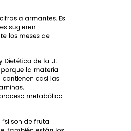
ifras alarmantes. Es
les sugieren
te los meses de
 Dietética de la U.
s porque la materia
 contienen casi las
taminas,
 proceso metabólico
“si son de fruta
e, también están los