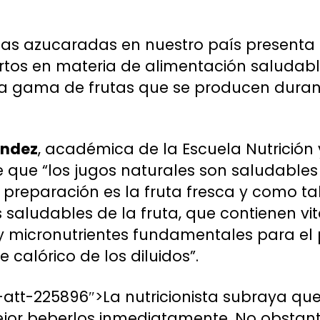
as azucaradas en nuestro país presenta c
ertos en materia de alimentación saludab
a gama de frutas que se producen duran
ández
, académica de la Escuela Nutrición y
te que “los jugos naturales son saludable
 preparación es la fruta fresca y como tal
aludables de la fruta, que contienen vi
 y micronutrientes fundamentales para el
 calórico de los diluidos”.
tt-225896″>La nutricionista subraya que 
ejor beberlos inmediatamente. No obstant